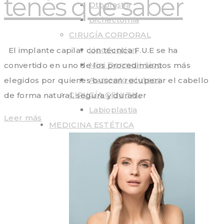
tenés que saber
Otoplastia
Bichectomia
CIRUGÍA CORPORAL
Liposuccion
El implante capilar con técnica F.U.E se ha
Mini Dermo + Lipo
convertido en uno de los procedimientos más
Aumento gluteos
elegidos por quienes buscan recuperar el cabello
CIRUGÍA GENITAL
de forma natural, segura y durader
Labioplastia
Leer más
MEDICINA ESTÉTICA