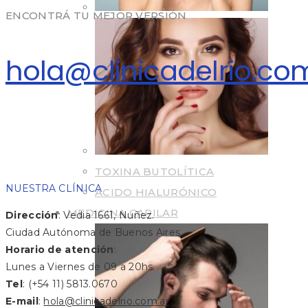
ENCONTRÁ TU MEJOR VERSIÓN
hola@clinicadelrio.co
TOXINA BUTOLÍTICA
NUESTRA CLÍNICA
ÁCIDO HIALURÓNICO
MEDICINA CAPILAR
Dirección
: Vedia 1661, Nuñez.
Ciudad Autónoma de Buenos Aires.
Horario de atención
:
Lunes a Viernes de 09 a 20hs.
Tel
: (+54 11) 5813.0670
E-mail
:
hola@clinicadelrio.com.ar