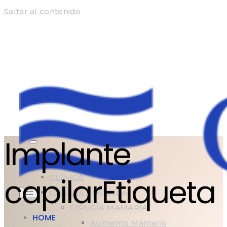
Saltar al contenido
Implante
HOME
capilarEtiqueta
CLÍNICA
CIRUGÍA PLÁSTICA
CIRUGÍA MAMARIA
HOME
Aumento Mamario