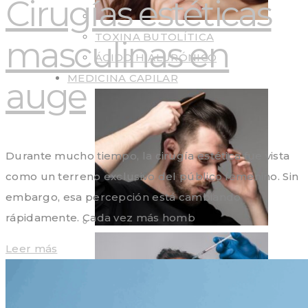
Cirugías estéticas
TOXINA BUTOLÍTICA
masculinas en
ÁCIDO HIALURÓNICO
MEDICINA CAPILAR
auge
Durante mucho tiempo, la cirugía estética fue vista
como un terreno exclusivo del público femenino. Sin
embargo, esa percepción está cambiando
rápidamente. Cada vez más homb
Leer más