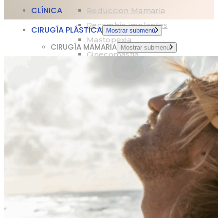
CLÍNICA
Reduccion Mamaria
Recambio implantes
CIRUGÍA PLÁSTICA
Mostrar submenú
Mastopexia
CIRUGÍA MAMARIA
Mostrar submenú
Ginecomastia
Aumento Mamario
CIRUGÍA FACIAL
Reduccion Mamaria
Lifting Facial
Recambio Implantes
Rinoplastia
Mastopexia
Blefaroplastia
Ginecomastia
Otoplastia
CIRUGÍA FACIAL
Mostrar submenú
Bichectomia
Lifting Facial
CIRUGÍA CORPORAL
Rinoplastia
Liposuccion
Blefaroplastia
Mini Dermo + Lipo
Otoplastia
Aumento gluteos
Bichectomia
CIRUGÍA GENITAL