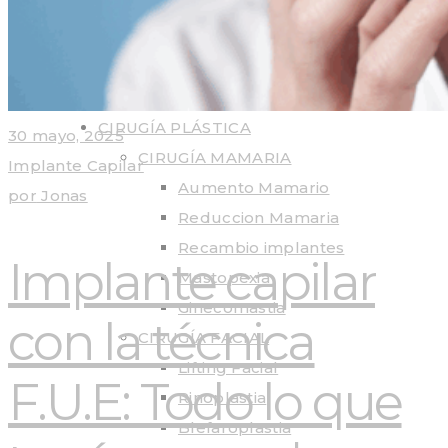
HOME
CLÍNICA
CIRUGÍA PLÁSTICA
30 mayo, 2025
CIRUGÍA MAMARIA
Implante Capilar
Aumento Mamario
por
Jonas
Reduccion Mamaria
Recambio implantes
Implante capilar
Mastopexia
Ginecomastia
con la técnica
CIRUGÍA FACIAL
Lifting Facial
F.U.E: Todo lo que
Rinoplastia
Blefaroplastia