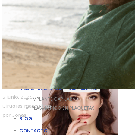
CIRUGÍA CORPORAL
Mostrar submenú
Labioplastia
Liposuccion
MEDICINA ESTÉTICA
Mini Dermo + Lipo
Aumento Gluteos
CIRUGÍA GENITAL
Mostrar submenú
Labioplastia
MEDICINA ESTÉTICA
Mostrar submenú
TOXINA BUTOLÍTICA
ÁCIDO HIALURÓNICO
MEDICINA CAPILAR
Mostrar submenú
5 junio, 2025
IMPLANTE CAPILAR
Cirugías masculinas
PLASMA RICO EN PLAQUETAS
por
Jonas
BLOG
CONTACTO