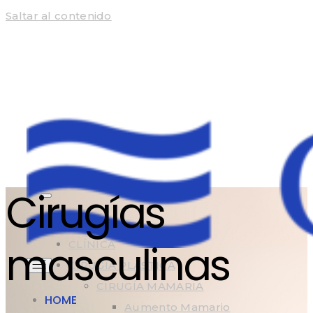
Saltar al contenido
Cirugías
HOME
masculinas
CLÍNICA
CIRUGÍA PLÁSTICA
CIRUGÍA MAMARIA
HOME
Aumento Mamario