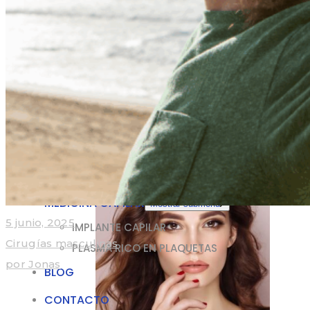
CIRUGÍA CORPORAL
Mostrar submenú
Labioplastia
Liposuccion
MEDICINA ESTÉTICA
Mini Dermo + Lipo
Aumento Gluteos
CIRUGÍA GENITAL
Mostrar submenú
Labioplastia
MEDICINA ESTÉTICA
Mostrar submenú
TOXINA BUTOLÍTICA
ÁCIDO HIALURÓNICO
MEDICINA CAPILAR
Mostrar submenú
5 junio, 2025
IMPLANTE CAPILAR
Cirugías masculinas
PLASMA RICO EN PLAQUETAS
por
Jonas
BLOG
CONTACTO