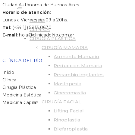
Ciudad Autónoma de Buenos Aires.
Horario de atención
:
Lunes a Viernes de 09 a 20hs.
HOME
Tel
: (+54 11) 5813.0670
CLÍNICA
E-mail
:
hola@clinicadelrio.com.ar
CIRUGÍA PLÁSTICA
CIRUGÍA MAMARIA
Aumento Mamario
CLÍNICA DEL RÍO
Reduccion Mamaria
Inicio
Recambio implantes
Clínica
Mastopexia
Cirugía Plástica
Ginecomastia
Medicina Estética
CIRUGÍA FACIAL
Medicina Capilar
Lifting Facial
Rinoplastia
Blefaroplastia