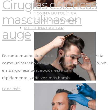
Cirugías estéticas
TOXINA BUTOLÍTICA
masculinas en
ÁCIDO HIALURÓNICO
MEDICINA CAPILAR
auge
Durante mucho tiempo, la cirugía estética fue vista
como un terreno exclusivo del público femenino. Sin
embargo, esa percepción está cambiando
rápidamente. Cada vez más homb
Leer más