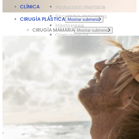
CLÍNICA
Reduccion Mamaria
Recambio implantes
CIRUGÍA PLÁSTICA
Mostrar submenú
Mastopexia
CIRUGÍA MAMARIA
Mostrar submenú
Ginecomastia
Aumento Mamario
CIRUGÍA FACIAL
Reduccion Mamaria
Lifting Facial
Recambio Implantes
Rinoplastia
Mastopexia
Blefaroplastia
Ginecomastia
Otoplastia
CIRUGÍA FACIAL
Mostrar submenú
Bichectomia
Lifting Facial
CIRUGÍA CORPORAL
Rinoplastia
Liposuccion
Blefaroplastia
Mini Dermo + Lipo
Otoplastia
Aumento gluteos
Bichectomia
CIRUGÍA GENITAL