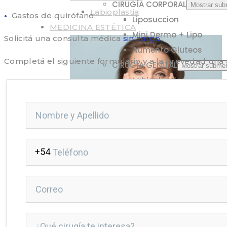
CIRUGÍA CORPORAL
Mostrar su
Labioplastia
•
Gastos de quirófano.
Liposuccion
MEDICINA ESTÉTICA
Mini Dermo + Lipo
Solicitá una consulta médica
sin cargo.
Aumento Gluteos
Completá el siguiente formulario y a la brevedad una
CIRUGÍA GENITAL
Mostrar subme
Labioplastia
MEDICINA ESTÉTICA
Mostrar submenú
TOXINA BUTOLÍTICA
ÁCIDO HIALURÓNICO
MEDICINA CAPILAR
Mostrar submenú
IMPLANTE CAPILAR
PLASMA RICO EN PLAQUETAS
BLOG
CONTACTO