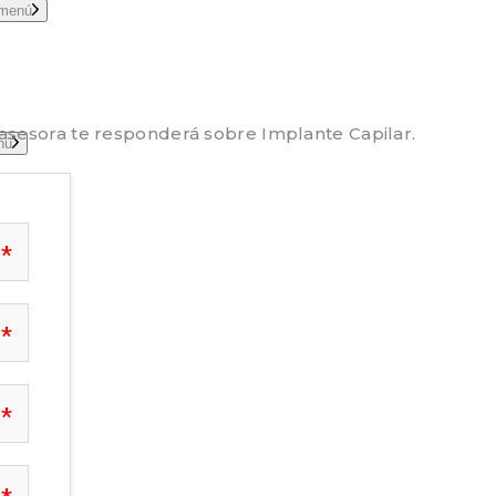
bmenú
 asesora te responderá sobre Implante Capilar.
nú