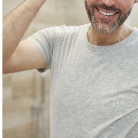
HOME
CLÍNICA
CIRUGÍA PLÁSTICA
CIRUGÍA MAMARIA
Aumento Mamario
Reduccion Mamaria
Recambio implantes
Mastopexia