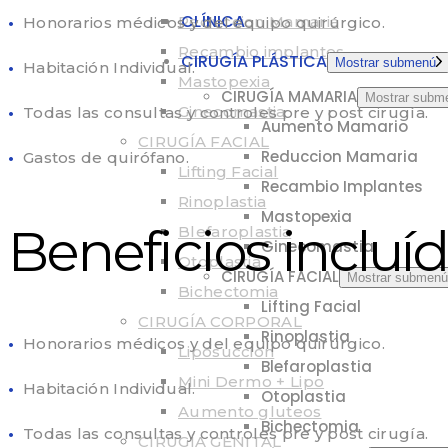
CLÍNICA
Reduccion Mamaria
•
Honorarios médicos y del equipo quirúrgico.
Recambio implantes
CIRUGÍA PLÁSTICA
Mostrar submenú
•
Habitación Individual.
Mastopexia
CIRUGÍA MAMARIA
Mostrar subm
Ginecomastia
•
Todas las consultas y controles pre y post cirugía.
Aumento Mamario
CIRUGÍA FACIAL
Reduccion Mamaria
•
Gastos de quirófano.
Lifting Facial
Recambio Implantes
Rinoplastia
Mastopexia
Beneficios incluí
Blefaroplastia
Ginecomastia
Otoplastia
CIRUGÍA FACIAL
Mostrar submenú
Bichectomia
Lifting Facial
CIRUGÍA CORPORAL
Rinoplastia
•
Honorarios médicos y del equipo quirúrgico.
Liposuccion
Blefaroplastia
Mini Dermo + Lipo
•
Habitación Individual.
Otoplastia
Aumento gluteos
Bichectomia
•
Todas las consultas y controles pre y post cirugía.
CIRUGÍA GENITAL