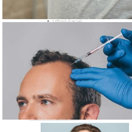
Ginecomastia
CIRUGÍA FACIAL
Lifting Facial
Rinoplastia
Blefaroplastia
Otoplastia
Bichectomia
CIRUGÍA CORPORAL
Liposuccion
Mini Dermo + Lipo
Aumento gluteos
CIRUGÍA GENITAL
Labioplastia
MEDICINA ESTÉTICA