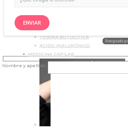
TOXINA BUTOLÍTICA
ÁCIDO HIALURÓNICO
MEDICINA CAPILAR
Nombre y apellido: