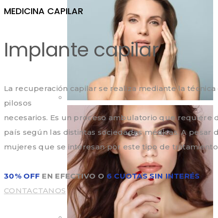
MEDICINA CAPILAR
Implante capilar
La recuperación capilar se realiza mediante la técnica 
pilosos
necesarios. Es un proceso ambulatorio que requiere d
país según las distintas sociedades médicas. A pesa
mujeres que se interesan por este tipo de tratamiento
30% OFF
EN EFECTIVO O
6 CUOTAS SIN INTERÉS
CONTACTANOS