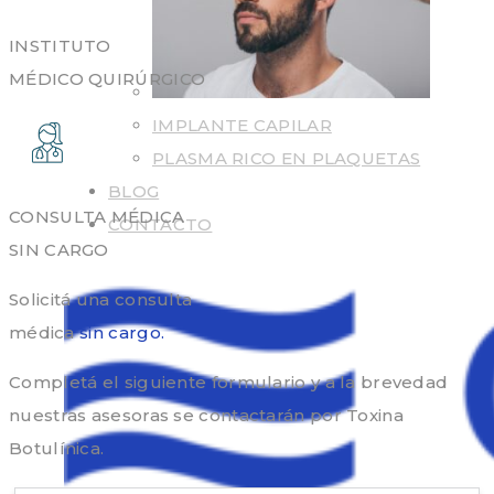
INSTITUTO
MÉDICO QUIRÚRGICO
IMPLANTE CAPILAR
PLASMA RICO EN PLAQUETAS
BLOG
CONSULTA MÉDICA
CONTACTO
SIN CARGO
Solicitá una consulta
médica
sin cargo.
Completá el siguiente formulario y a la brevedad
nuestras asesoras se contactarán por Toxina
Botulínica.