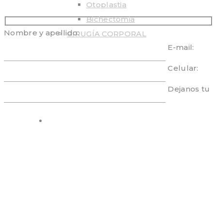
Otoplastia
Bichectomia
Nombre y apellido:
CIRUGÍA CORPORAL
E-mail:
Liposuccion
Mini Dermo + Lipo
Celular:
Aumento gluteos
Dejanos tu
CIRUGÍA GENITAL
Labioplastia
MEDICINA ESTÉTICA