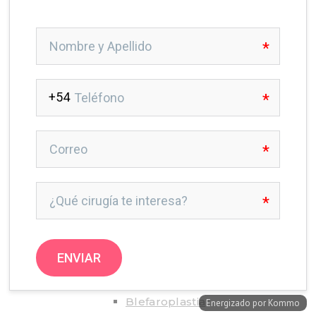
HOME
CLÍNICA
CIRUGÍA PLÁSTICA
CIRUGÍA MAMARIA
Aumento Mamario
Reduccion Mamaria
Recambio implantes
Mastopexia
Ginecomastia
CIRUGÍA FACIAL
Lifting Facial
Rinoplastia
Blefaroplastia