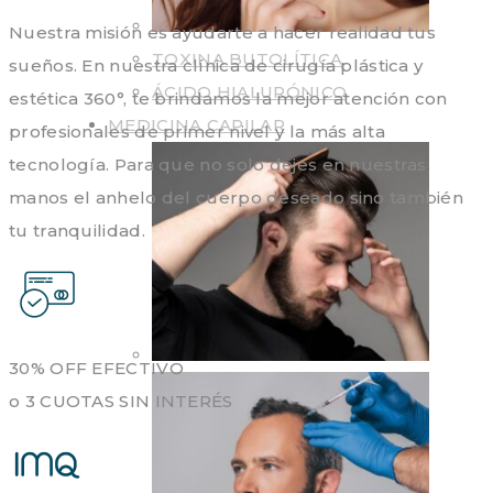
Nuestra misión es ayudarte a hacer realidad tus
TOXINA BUTOLÍTICA
sueños. En nuestra clínica de cirugía plástica y
ÁCIDO HIALURÓNICO
estética 360°, te brindamos la mejor atención con
MEDICINA CAPILAR
profesionales de primer nivel y la más alta
tecnología. Para que no solo dejes en nuestras
manos el anhelo del cuerpo deseado sino también
tu tranquilidad.
30% OFF EFECTIVO
o 3 CUOTAS SIN INTERÉS