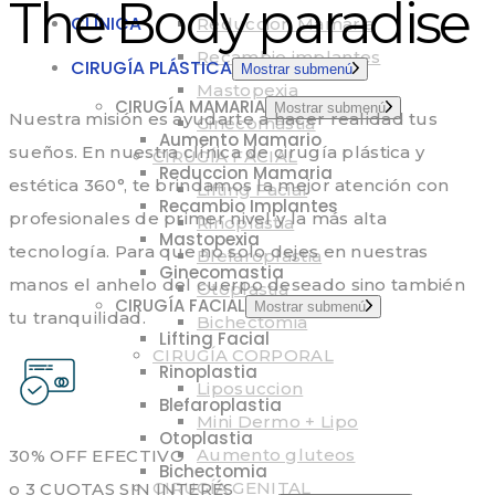
The Body paradise
CLÍNICA
Reduccion Mamaria
Recambio implantes
CIRUGÍA PLÁSTICA
Mostrar submenú
Mastopexia
CIRUGÍA MAMARIA
Mostrar submenú
Nuestra misión es ayudarte a hacer realidad tus
Ginecomastia
Aumento Mamario
sueños. En nuestra clínica de cirugía plástica y
CIRUGÍA FACIAL
Reduccion Mamaria
estética 360°, te brindamos la mejor atención con
Lifting Facial
Recambio Implantes
profesionales de primer nivel y la más alta
Rinoplastia
Mastopexia
tecnología. Para que no solo dejes en nuestras
Blefaroplastia
Ginecomastia
manos el anhelo del cuerpo deseado sino también
Otoplastia
CIRUGÍA FACIAL
Mostrar submenú
tu tranquilidad.
Bichectomia
Lifting Facial
CIRUGÍA CORPORAL
Rinoplastia
Liposuccion
Blefaroplastia
Mini Dermo + Lipo
Otoplastia
Aumento gluteos
30% OFF EFECTIVO
Bichectomia
CIRUGÍA GENITAL
o 3 CUOTAS SIN INTERÉS