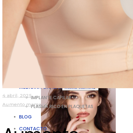
CIRUGÍA CORPORAL
Mostrar submenú
Labioplastia
Liposuccion
MEDICINA ESTÉTICA
Mini Dermo + Lipo
Aumento Gluteos
CIRUGÍA GENITAL
Mostrar submenú
Labioplastia
MEDICINA ESTÉTICA
Mostrar submenú
TOXINA BUTOLÍTICA
ÁCIDO HIALURÓNICO
MEDICINA CAPILAR
Mostrar submenú
4 abril, 2025
IMPLANTE CAPILAR
Aumento mamario
PLASMA RICO EN PLAQUETAS
BLOG
CONTACTO