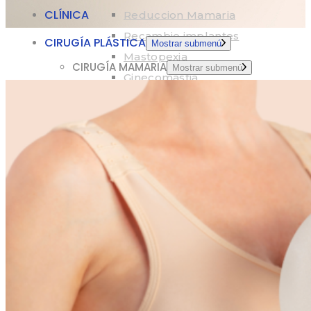
CLÍNICA
Reduccion Mamaria
Recambio implantes
CIRUGÍA PLÁSTICA
Mostrar submenú
Mastopexia
CIRUGÍA MAMARIA
Mostrar submenú
Ginecomastia
Aumento Mamario
CIRUGÍA FACIAL
Reduccion Mamaria
Lifting Facial
Recambio Implantes
Rinoplastia
Mastopexia
Blefaroplastia
Ginecomastia
Otoplastia
CIRUGÍA FACIAL
Mostrar submenú
Bichectomia
Lifting Facial
CIRUGÍA CORPORAL
Rinoplastia
Liposuccion
Blefaroplastia
Mini Dermo + Lipo
Otoplastia
Aumento gluteos
Bichectomia
CIRUGÍA GENITAL