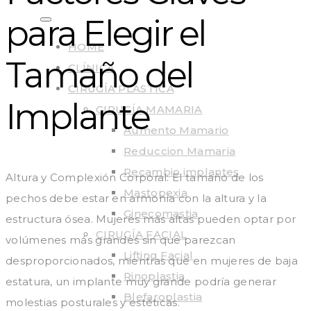
para Elegir el
HOME
Tamaño del
CLÍNICA
CIRUGÍA PLÁSTICA
Implante
CIRUGÍA MAMARIA
Aumento Mamario
Reduccion Mamaria
Recambio implantes
Altura y Complexión Corporal: El tamaño de los
Mastopexia
pechos debe estar en armonía con la altura y la
Ginecomastia
estructura ósea. Mujeres más altas pueden optar por
CIRUGÍA FACIAL
volúmenes más grandes sin que parezcan
Lifting Facial
desproporcionados, mientras que en mujeres de baja
Rinoplastia
estatura, un implante muy grande podría generar
Blefaroplastia
molestias posturales y estéticas.