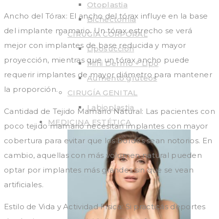
Otoplastia
Ancho del Tórax: El ancho del tórax influye en la base
Bichectomia
del implante mamario. Un tórax estrecho se verá
CIRUGÍA CORPORAL
mejor con implantes de base reducida y mayor
Liposuccion
proyección, mientras que un tórax ancho puede
Mini Dermo + Lipo
requerir implantes de mayor diámetro para mantener
Aumento gluteos
la proporción.
CIRUGÍA GENITAL
Labioplastia
Cantidad de Tejido Mamario Natural: Las pacientes con
MEDICINA ESTÉTICA
poco tejido mamario necesitan implantes con mayor
cobertura para evitar que los bordes sean notorios. En
cambio, aquellas con más volumen natural pueden
optar por implantes más grandes sin que se vean
artificiales.
Estilo de Vida y Actividad Física: Si practicás deportes