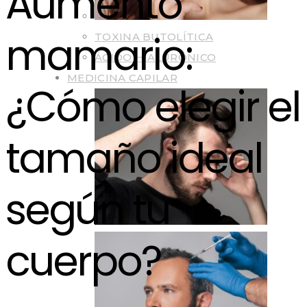
Aumento
mamario:
TOXINA BUTOLÍTICA
ÁCIDO HIALURÓNICO
MEDICINA CAPILAR
¿Cómo elegir el
tamaño ideal
según tu
cuerpo?