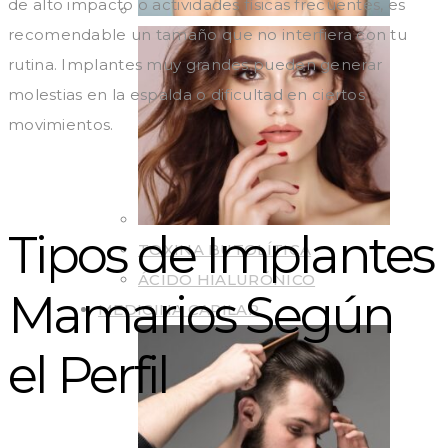
de alto impacto o actividades físicas frecuentes, es
recomendable un tamaño que no interfiera con tu
rutina. Implantes muy grandes pueden generar
molestias en la espalda o dificultad en ciertos
movimientos.
Tipos de Implantes
TOXINA BUTOLÍTICA
ÁCIDO HIALURÓNICO
Mamarios Según
MEDICINA CAPILAR
el Perfil