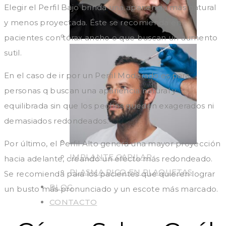
Elegir el Perfil Bajo brinda una apariencia más natural
y menos proyectada. Éste se recomienda en
pacientes con tórax ancho o que buscan un aumento
sutil.
En el caso de ir por un Perfil Moderado es para
personas q buscan una apariencia natural y
equilibrada sin que los pechos queden exagerados ni
demasiados redondeados.
Por último, el Perfil Alto genera una mayor proyección
IMPLANTE CAPILAR
hacia adelante, creando un efecto más redondeado.
PLASMA RICO EN PLAQUETAS
Se recomienda para los pacientes que quieren lograr
BLOG
un busto más pronunciado y un escote más marcado.
CONTACTO