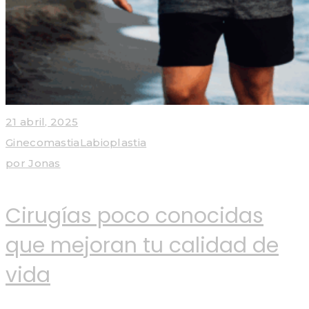
21 abril, 2025
Ginecomastia
Labioplastia
por
Jonas
Cirugías poco conocidas
que mejoran tu calidad de
vida