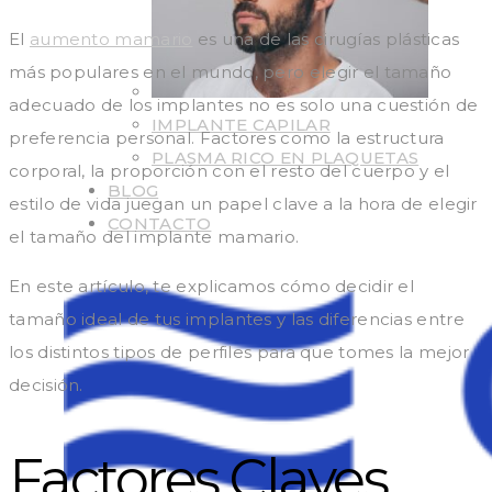
El
aumento mamario
es una de las cirugías plásticas
más populares en el mundo, pero elegir el tamaño
adecuado de los implantes no es solo una cuestión de
IMPLANTE CAPILAR
preferencia personal. Factores como la estructura
PLASMA RICO EN PLAQUETAS
corporal, la proporción con el resto del cuerpo y el
BLOG
estilo de vida juegan un papel clave a la hora de elegir
CONTACTO
el tamaño del implante mamario.
En este artículo, te explicamos cómo decidir el
tamaño ideal de tus implantes y las diferencias entre
los distintos tipos de perfiles para que tomes la mejor
decisión.
Factores Claves